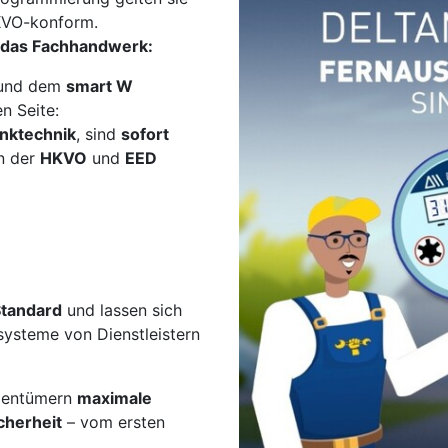
HKVO-konform.
 das Fachhandwerk:
 und dem
smart W
n Seite:
unktechnik
, sind
sofort
n der
HKVO
und
EED
Standard
und lassen sich
systeme von Dienstleistern
igentümern
maximale
cherheit
– vom ersten