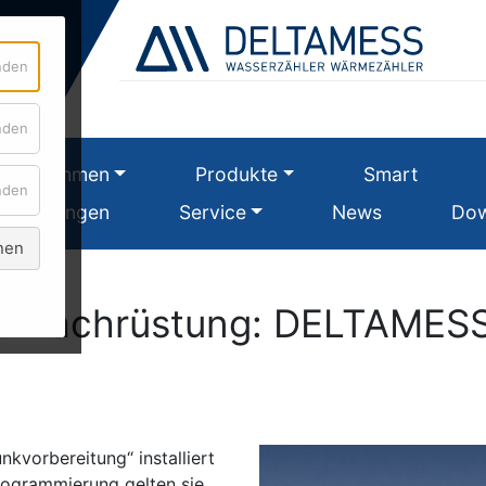
für
enden
Essenziell
für
enden
Google
Unternehmen
Produkte
Smart
für
enden
ertretungen
Matomo
Service
News
Dow
Analyse
nen
 Nachrüstung: DELTAMESS 
kvorbereitung“ installiert
ogrammierung gelten sie