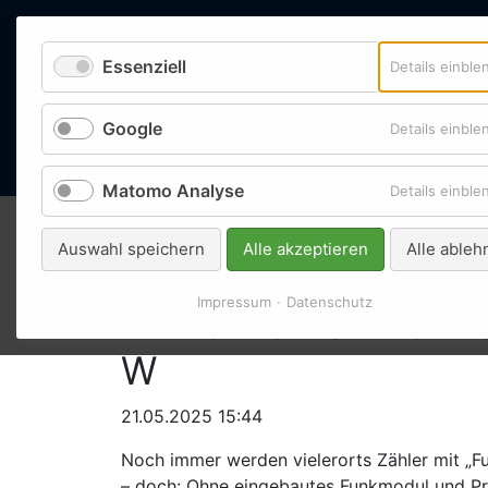
Essenziell
Details einbl
Google
Details einbl
Home
Matomo Analyse
Details einbl
Unsere Werksv
Auswahl speichern
Alle akzeptieren
Alle ableh
Impressum
Datenschutz
HKVO-konform ohne
W
21.05.2025 15:44
Noch immer werden vielerorts Zähler mit „Fun
– doch: Ohne eingebautes Funkmodul und Pr