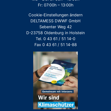
Fr: 07:00h – 13:00h
Großwasserzähler
Cookie-Einstellungen ändern
Für FREMDFABRIKATE: Wasserzähler für Austausch-
DELTAMESS DWWF GmbH
und Erstinstallation
Sebenter Weg 42
D-23758 Oldenburg in Holstein
Tel. 0 43 61 / 51 14-0
Fax 0 43 61 / 51 14-88