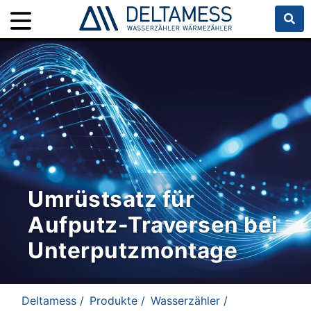
Umrüstsatz für
Aufputz-Traversen bei
Unterputzmontage
Deltamess /
Produkte /
Wasserzähler /