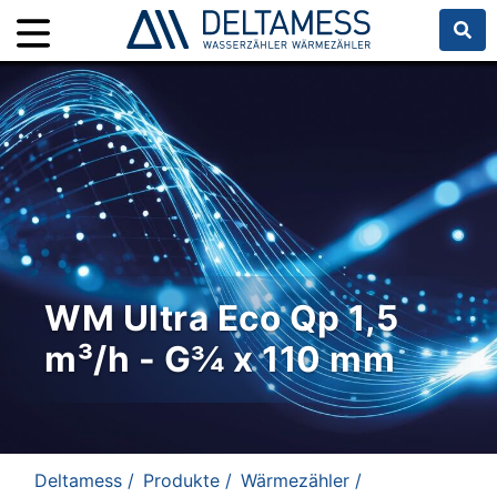
WM Ultra Eco Qp 1,5
m³/h - G¾ x 110 mm
Deltamess /
Produkte /
Wärmezähler /