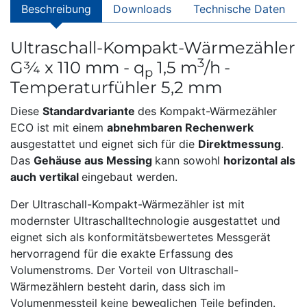
Beschreibung
Downloads
Technische Daten
Ultraschall-Kompakt-Wärmezähler
3
G¾ x 110 mm - q
1,5 m
/h
-
p
Temperaturfühler 5,2 mm
Diese
Standardvariante
des Kompakt-Wärmezähler
ECO ist mit einem
abnehmbaren Rechenwerk
ausgestattet und eignet sich für die
Direktmessung
.
Das
Gehäuse aus Messing
kann sowohl
horizontal als
auch vertikal
eingebaut werden.
Der Ultraschall-Kompakt-Wärmezähler ist mit
modernster Ultraschalltechnologie ausgestattet und
eignet sich als konformitätsbewertetes Messgerät
hervorragend für die exakte Erfassung des
Volumenstroms. Der Vorteil von Ultraschall-
Wärmezählern besteht darin, dass sich im
Volumenmessteil keine beweglichen Teile befinden.