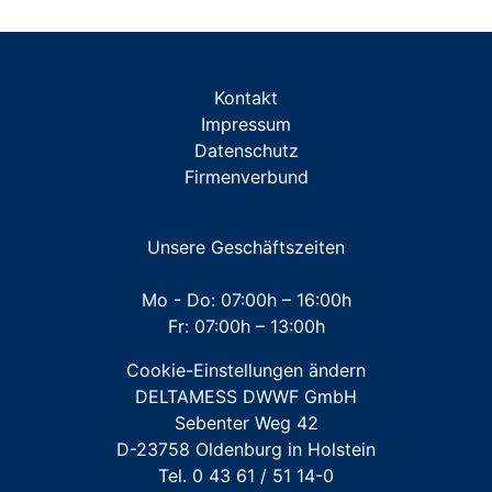
Aufputz-/Unterputz-Installationen: Traversen
System Splitwärmezähler
ZUBEHÖR Miniblöcke/Traversen
Kontakt
ZUBEHÖR Messkapsel TKS
Impressum
Datenschutz
ZUBEHÖR Messkapsel KOAX G2
Firmenverbund
ZUBEHÖR Unterputz- und Aufputz-Installationen
ZUBEHÖR Werkzeuge
Unsere Geschäftszeiten
Mehrstrahl-Hauswasserzähler
Mo - Do: 07:00h – 16:00h
Fr: 07:00h – 13:00h
Großwasserzähler
Cookie-Einstellungen ändern
Für FREMDFABRIKATE: Wasserzähler für Austausch-
DELTAMESS DWWF GmbH
und Erstinstallation
Sebenter Weg 42
D-23758 Oldenburg in Holstein
Tel. 0 43 61 / 51 14-0