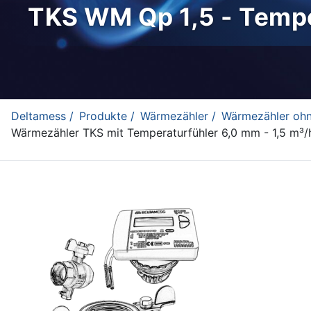
TKS WM Qp 1,5 - Tempe
Deltamess /
Produkte /
Wärmezähler /
Wärmezähler ohn
Wärmezähler TKS mit Temperaturfühler 6,0 mm - 1,5 m³/