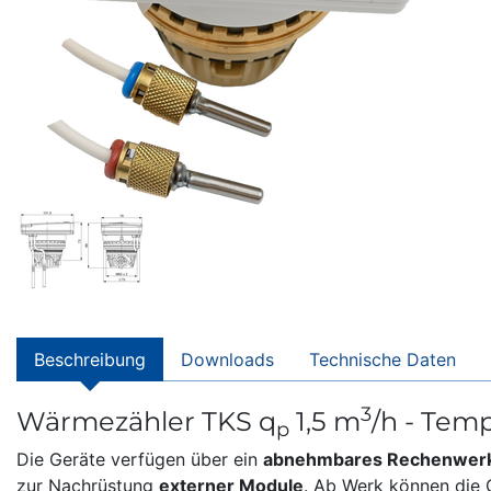
Beschreibung
Downloads
Technische Daten
3
Wärmezähler TKS q
1,5 m
/h - Tem
p
Die Geräte verfügen über ein
abnehmbares Rechenwer
zur Nachrüstung
externer Module
. Ab Werk können die 