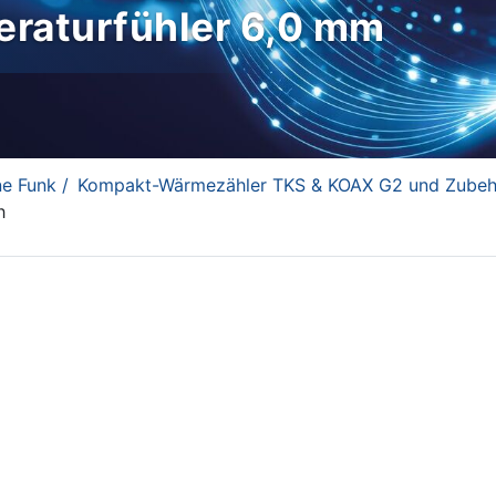
raturfühler 6,0 mm
e Funk /
Kompakt-Wärmezähler TKS & KOAX G2 und Zubeh
h