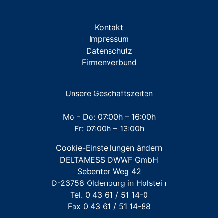
ZUBEHÖR Miniblöcke/Traversen
Kontakt
ZUBEHÖR Messkapsel TKS
Impressum
Datenschutz
ZUBEHÖR Messkapsel KOAX G2
Firmenverbund
ZUBEHÖR Unterputz- und Aufputz-Installationen
ZUBEHÖR Werkzeuge
Unsere Geschäftszeiten
Mehrstrahl-Hauswasserzähler
Mo - Do: 07:00h – 16:00h
Fr: 07:00h – 13:00h
Großwasserzähler
Cookie-Einstellungen ändern
Für FREMDFABRIKATE: Wasserzähler für Austausch-
DELTAMESS DWWF GmbH
und Erstinstallation
Sebenter Weg 42
D-23758 Oldenburg in Holstein
Tel. 0 43 61 / 51 14-0
Fax 0 43 61 / 51 14-88