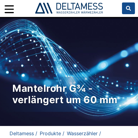
Mantelrohr G¾ -
verlängert um 60 mm
Deltamess /
Produkte /
Wasserzähler /