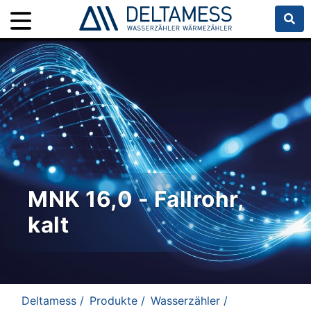
MNK 16,0 - Fallrohr,
kalt
Deltamess /
Produkte /
Wasserzähler /