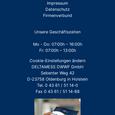
Impressum
Datenschutz
ZUBEHÖR Messkapsel KOAX G2
Firmenverbund
ZUBEHÖR Unterputz- und Aufputz-Installationen
ZUBEHÖR Werkzeuge
Unsere Geschäftszeiten
Mehrstrahl-Hauswasserzähler
Mo - Do: 07:00h – 16:00h
Fr: 07:00h – 13:00h
Großwasserzähler
Cookie-Einstellungen ändern
Für FREMDFABRIKATE: Wasserzähler für Austausch-
DELTAMESS DWWF GmbH
und Erstinstallation
Sebenter Weg 42
D-23758 Oldenburg in Holstein
Tel. 0 43 61 / 51 14-0
Fax 0 43 61 / 51 14-88