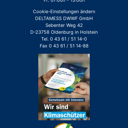
Fr: 07:00h – 13:00h
Großwasserzähler
Cookie-Einstellungen ändern
Für FREMDFABRIKATE: Wasserzähler für Austausch-
DELTAMESS DWWF GmbH
und Erstinstallation
Sebenter Weg 42
D-23758 Oldenburg in Holstein
Tel. 0 43 61 / 51 14-0
Fax 0 43 61 / 51 14-88