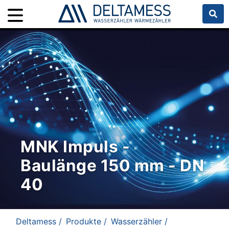
MNK Impuls -
Baulänge 150 mm - DN
40
Deltamess /
Produkte /
Wasserzähler /