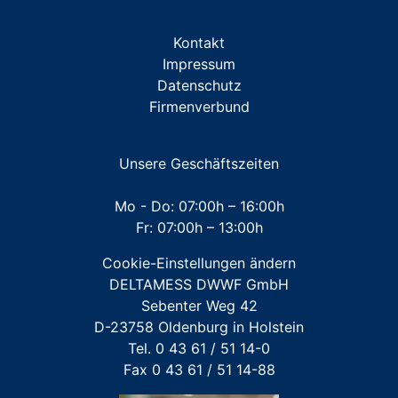
ZUBEHÖR Miniblöcke/Traversen
Kontakt
ZUBEHÖR Messkapsel TKS
Impressum
Datenschutz
ZUBEHÖR Messkapsel KOAX G2
Firmenverbund
ZUBEHÖR Unterputz- und Aufputz-Installationen
ZUBEHÖR Werkzeuge
Unsere Geschäftszeiten
Mehrstrahl-Hauswasserzähler
Mo - Do: 07:00h – 16:00h
Fr: 07:00h – 13:00h
Großwasserzähler
Cookie-Einstellungen ändern
Für FREMDFABRIKATE: Wasserzähler für Austausch-
DELTAMESS DWWF GmbH
und Erstinstallation
Sebenter Weg 42
D-23758 Oldenburg in Holstein
Tel. 0 43 61 / 51 14-0
Fax 0 43 61 / 51 14-88