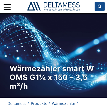
Wärmezähler smart W
OMS G1¼ x 150 - 3,5
m³/h
Deltamess /
Produkte /
Wärmezähler /