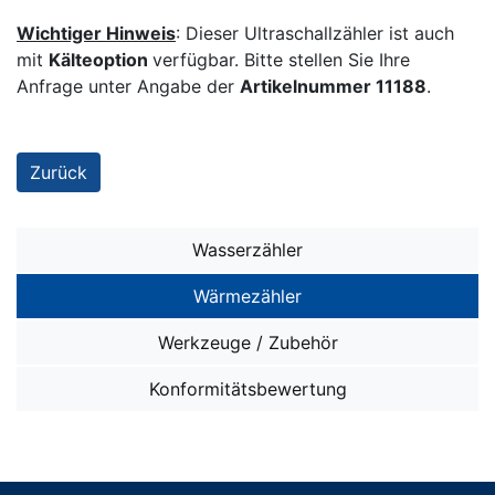
Wichtiger Hinweis
: Dieser Ultraschallzähler ist auch
mit
Kälteoption
verfügbar. Bitte stellen Sie Ihre
Anfrage unter Angabe der
Artikelnummer 11188
.
Zurück
Wasserzähler
Wasserzähler SMART i OMS
Wärmezähler
Wasserzähler SMART M
Wärmezähler SMART W OMS
Werkzeuge / Zubehör
Ventil-Installationen
Wärmezähler ohne Funk
sonstiges ZUBEHÖR
Konformitätsbewertung
Unterputz-Installationen: Miniblöcke
ZUBEHÖR für alle Wärmezähler
Fernablesung
Aufputz-/Unterputz-Installationen: Traversen
System Splitwärmezähler