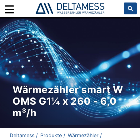
Wärmezähler smart W
OMS G1¼ x 260 - 6,0
m³/h
Deltamess /
Produkte /
Wärmezähler /