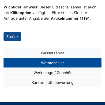
Wichtiger Hinweis
: Dieser Ultraschallzähler ist auch
mit
Kälteoption
verfügbar. Bitte stellen Sie Ihre
Anfrage unter Angabe der
Artikelnummer 11191
.
Zurück
Wasserzähler
Wasserzähler SMART i OMS
Wärmezähler
Wasserzähler SMART M
Wärmezähler SMART W OMS
Werkzeuge / Zubehör
Ventil-Installationen
Wärmezähler ohne Funk
sonstiges ZUBEHÖR
Konformitätsbewertung
Unterputz-Installationen: Miniblöcke
ZUBEHÖR für alle Wärmezähler
Fernablesung
Aufputz-/Unterputz-Installationen: Traversen
System Splitwärmezähler