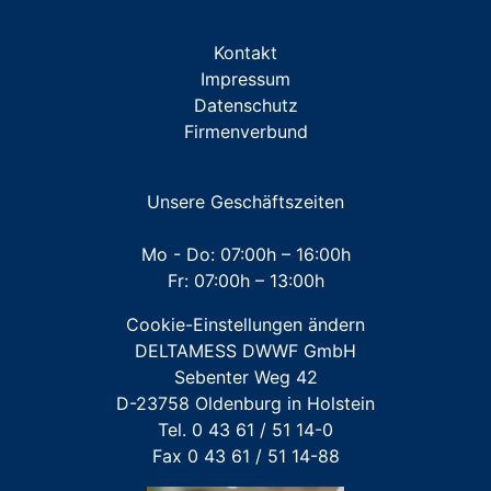
ZUBEHÖR Miniblöcke/Traversen
Kontakt
ZUBEHÖR Messkapsel TKS
Impressum
Datenschutz
ZUBEHÖR Messkapsel KOAX G2
Firmenverbund
ZUBEHÖR Unterputz- und Aufputz-Installationen
ZUBEHÖR Werkzeuge
Unsere Geschäftszeiten
Mehrstrahl-Hauswasserzähler
Mo - Do: 07:00h – 16:00h
Fr: 07:00h – 13:00h
Großwasserzähler
Cookie-Einstellungen ändern
Für FREMDFABRIKATE: Wasserzähler für Austausch-
DELTAMESS DWWF GmbH
und Erstinstallation
Sebenter Weg 42
D-23758 Oldenburg in Holstein
Tel. 0 43 61 / 51 14-0
Fax 0 43 61 / 51 14-88