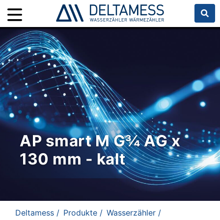
AP smart M G¾ AG x
130 mm - kalt
Deltamess /
Produkte /
Wasserzähler /