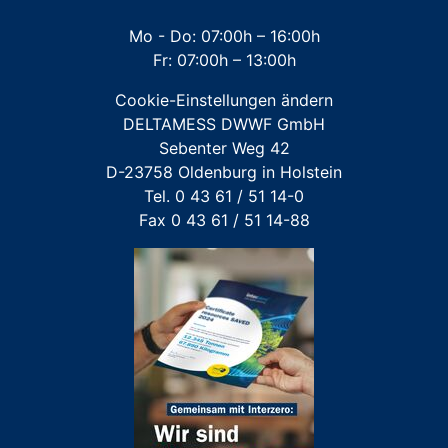
Mehrstrahl-Hauswasserzähler
Mo - Do: 07:00h – 16:00h
Fr: 07:00h – 13:00h
Großwasserzähler
Cookie-Einstellungen ändern
Für FREMDFABRIKATE: Wasserzähler für Austausch-
DELTAMESS DWWF GmbH
und Erstinstallation
Sebenter Weg 42
D-23758 Oldenburg in Holstein
Tel. 0 43 61 / 51 14-0
Fax 0 43 61 / 51 14-88