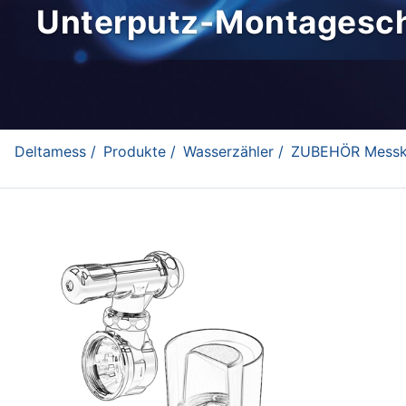
Unterputz-Montagesch
Deltamess /
Produkte /
Wasserzähler /
ZUBEHÖR Messka