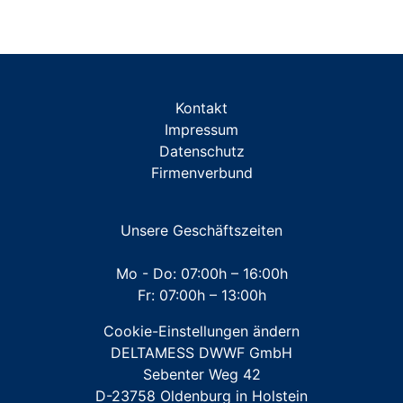
Unterputz-Installationen: Miniblöcke
ZUBEHÖR für alle Wärmezähler
Fernablesung
Aufputz-/Unterputz-Installationen: Traversen
System Splitwärmezähler
ZUBEHÖR Miniblöcke/Traversen
Kontakt
ZUBEHÖR Messkapsel TKS
Impressum
Datenschutz
ZUBEHÖR Messkapsel KOAX G2
Firmenverbund
ZUBEHÖR Unterputz- und Aufputz-Installationen
ZUBEHÖR Werkzeuge
Unsere Geschäftszeiten
Mehrstrahl-Hauswasserzähler
Mo - Do: 07:00h – 16:00h
Fr: 07:00h – 13:00h
Großwasserzähler
Cookie-Einstellungen ändern
Für FREMDFABRIKATE: Wasserzähler für Austausch-
DELTAMESS DWWF GmbH
und Erstinstallation
Sebenter Weg 42
D-23758 Oldenburg in Holstein