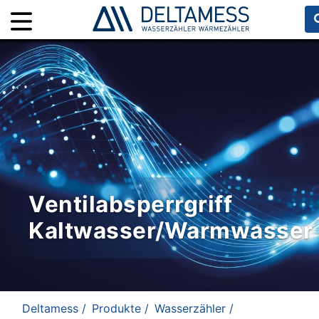
Ventilabsperrgriff
Kaltwasser/Warmwasser
Deltamess /
Produkte /
Wasserzähler /