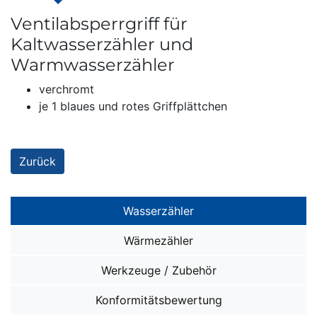
Ventilabsperrgriff für
Kaltwasserzähler und
Warmwasserzähler
verchromt
je 1 blaues und rotes Griffplättchen
Zurück
Wasserzähler
Wasserzähler SMART i OMS
Wärmezähler
Wasserzähler SMART M
Wärmezähler SMART W OMS
Werkzeuge / Zubehör
Ventil-Installationen
Wärmezähler ohne Funk
sonstiges ZUBEHÖR
Konformitätsbewertung