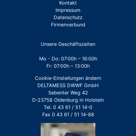
Kontakt
ZUBEHÖR Messkapsel TKS
Impressum
Datenschutz
ZUBEHÖR Messkapsel KOAX G2
Firmenverbund
ZUBEHÖR Unterputz- und Aufputz-Installationen
ZUBEHÖR Werkzeuge
Unsere Geschäftszeiten
Mehrstrahl-Hauswasserzähler
Mo - Do: 07:00h – 16:00h
Fr: 07:00h – 13:00h
Großwasserzähler
Cookie-Einstellungen ändern
Für FREMDFABRIKATE: Wasserzähler für Austausch-
DELTAMESS DWWF GmbH
und Erstinstallation
Sebenter Weg 42
D-23758 Oldenburg in Holstein
Tel. 0 43 61 / 51 14-0
Fax 0 43 61 / 51 14-88