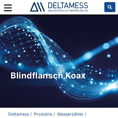
Blindflansch Koax
Deltamess /
Produkte /
Wasserzähler /