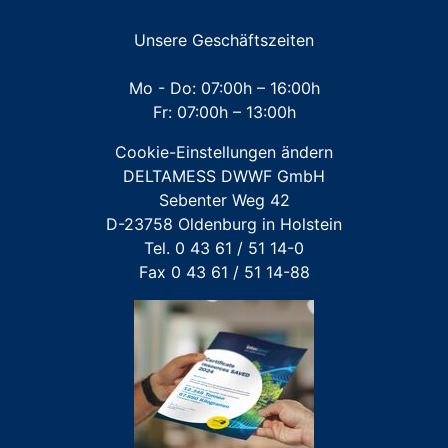
ZUBEHÖR Werkzeuge
Unsere Geschäftszeiten
Mehrstrahl-Hauswasserzähler
Mo - Do: 07:00h – 16:00h
Fr: 07:00h – 13:00h
Großwasserzähler
Cookie-Einstellungen ändern
Für FREMDFABRIKATE: Wasserzähler für Austausch-
DELTAMESS DWWF GmbH
und Erstinstallation
Sebenter Weg 42
D-23758 Oldenburg in Holstein
Tel. 0 43 61 / 51 14-0
Fax 0 43 61 / 51 14-88