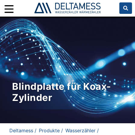
Blindplatte für Koax-
Zylinder
Deltamess /
Produkte /
Wasserzähler /