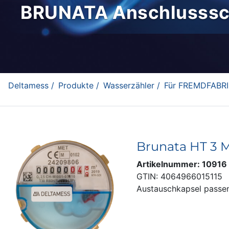
BRUNATA Anschlusssch
Deltamess /
Produkte /
Wasserzähler /
Für FREMDFABRIKA
Brunata HT 3 M
Artikelnummer: 10916
GTIN: 4064966015115
Austauschkapsel passen