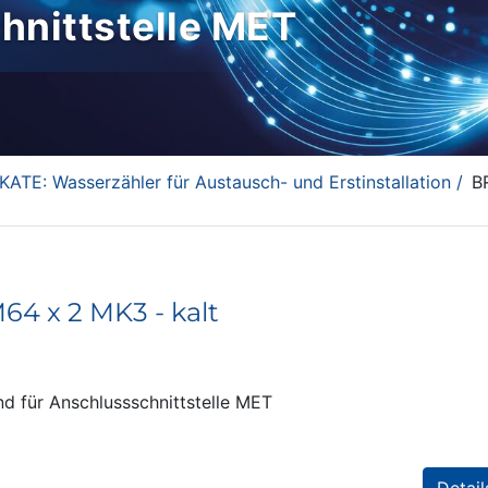
nittstelle MET
TE: Wasserzähler für Austausch- und Erstinstallation /
B
64 x 2 MK3 - kalt
d für Anschlussschnittstelle MET
Detail