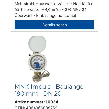
Mehrstrahl-Hauswasserzähler - Nassläufer
für Kaltwasser - 4,0 m³/h - G¾ AG / G1
Überwurf - Einbaulage horizontal
Details sehen
MNK Impuls - Baulänge
190 mm - DN 20
Artikelnummer: 10334
GTIN: 4064966008759