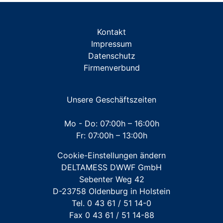
ZUBEHÖR Miniblöcke/Traversen
Kontakt
ZUBEHÖR Messkapsel TKS
Impressum
Datenschutz
ZUBEHÖR Messkapsel KOAX G2
Firmenverbund
ZUBEHÖR Unterputz- und Aufputz-Installationen
ZUBEHÖR Werkzeuge
Unsere Geschäftszeiten
Mehrstrahl-Hauswasserzähler
Mo - Do: 07:00h – 16:00h
Fr: 07:00h – 13:00h
Großwasserzähler
Cookie-Einstellungen ändern
Für FREMDFABRIKATE: Wasserzähler für Austausch-
DELTAMESS DWWF GmbH
und Erstinstallation
Sebenter Weg 42
D-23758 Oldenburg in Holstein
Tel. 0 43 61 / 51 14-0
Fax 0 43 61 / 51 14-88