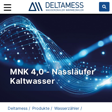
MNK 4,0 - Nassläufer
Kaltwasser
Deltamess /
Produkte /
Wasserzähler /