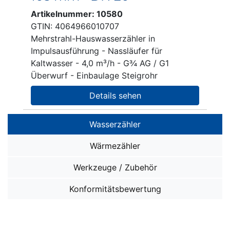
Artikelnummer: 10580
GTIN: 4064966010707
Mehrstrahl-Hauswasserzähler in
Impulsausführung - Nassläufer für
Kaltwasser - 4,0 m³/h - G¾ AG / G1
Überwurf - Einbaulage Steigrohr
Details sehen
Wasserzähler
Wasserzähler SMART i OMS
Wärmezähler
Wasserzähler SMART M
Wärmezähler SMART W OMS
Werkzeuge / Zubehör
Ventil-Installationen
Wärmezähler ohne Funk
sonstiges ZUBEHÖR
Konformitätsbewertung
Unterputz-Installationen: Miniblöcke
ZUBEHÖR für alle Wärmezähler
Fernablesung
Aufputz-/Unterputz-Installationen: Traversen
System Splitwärmezähler