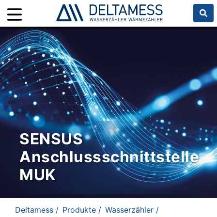
SENSUS
Anschlussschnittstelle
MUK
Deltamess /
Produkte /
Wasserzähler /