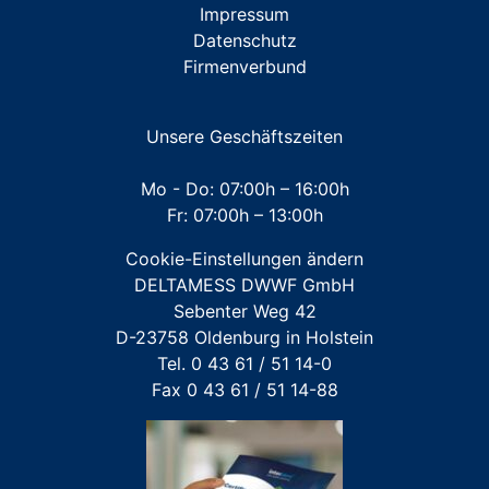
Impressum
Datenschutz
ZUBEHÖR Messkapsel KOAX G2
Firmenverbund
ZUBEHÖR Unterputz- und Aufputz-Installationen
ZUBEHÖR Werkzeuge
Unsere Geschäftszeiten
Mehrstrahl-Hauswasserzähler
Mo - Do: 07:00h – 16:00h
Fr: 07:00h – 13:00h
Großwasserzähler
Cookie-Einstellungen ändern
Für FREMDFABRIKATE: Wasserzähler für Austausch-
DELTAMESS DWWF GmbH
und Erstinstallation
Sebenter Weg 42
D-23758 Oldenburg in Holstein
Tel. 0 43 61 / 51 14-0
Fax 0 43 61 / 51 14-88