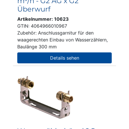
m³/h - G2 AG x G2
Überwurf
Artikelnummer: 10623
GTIN: 4064966010967
Zubehör: Anschlussgarnitur für den
waagerechten Einbau von Wasserzählern,
Baulänge 300 mm
Details sehen