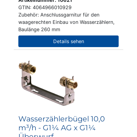
Artikelnummer: 10621
GTIN: 4064966010929
Zubehör: Anschlussgarnitur für den
waagerechten Einbau von Wasserzählern,
Baulänge 260 mm
Details sehen
Wasserzählerbügel 10,0
m³/h - G1¼ AG x G1¼
Überwurf