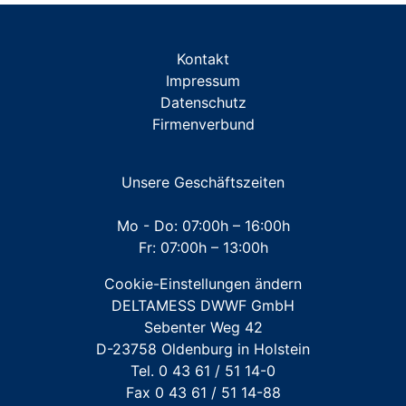
ZUBEHÖR Miniblöcke/Traversen
Kontakt
ZUBEHÖR Messkapsel TKS
Impressum
Datenschutz
ZUBEHÖR Messkapsel KOAX G2
Firmenverbund
ZUBEHÖR Unterputz- und Aufputz-Installationen
ZUBEHÖR Werkzeuge
Unsere Geschäftszeiten
Mehrstrahl-Hauswasserzähler
Mo - Do: 07:00h – 16:00h
Fr: 07:00h – 13:00h
Großwasserzähler
Cookie-Einstellungen ändern
Für FREMDFABRIKATE: Wasserzähler für Austausch-
DELTAMESS DWWF GmbH
und Erstinstallation
Sebenter Weg 42
D-23758 Oldenburg in Holstein
Tel. 0 43 61 / 51 14-0
Fax 0 43 61 / 51 14-88