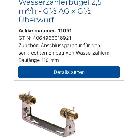
Wasserzählerbügel 2,5
m³/h - G½ AG x G½
Überwurf
Artikelnummer: 11051
GTIN: 4064966016921
Zubehör: Anschlussgarnitur für den
senkrechten Einbau von Wasserzählern,
Baulänge 110 mm
Details sehen