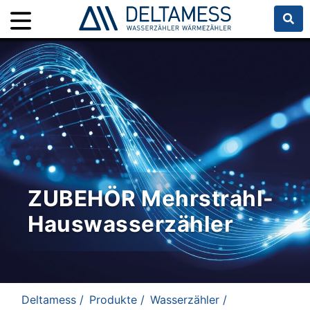
ZUBEHÖR Mehrstrahl-
Hauswasserzähler
Deltamess /
Produkte /
Wasserzähler /