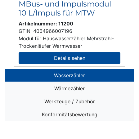
MBus- und Impulsmodul
10 L/Impuls für MTW
Artikelnummer: 11200
GTIN: 4064966007196
Modul für Hauswasserzähler Mehrstrahl-
Trockenläufer Warmwasser
Details sehen
Wasserzähler
Wasserzähler SMART i OMS
Wärmezähler
Wasserzähler SMART M
Wärmezähler SMART W OMS
Werkzeuge / Zubehör
Ventil-Installationen
Wärmezähler ohne Funk
sonstiges ZUBEHÖR
Konformitätsbewertung
Unterputz-Installationen: Miniblöcke
ZUBEHÖR für alle Wärmezähler
Fernablesung
Aufputz-/Unterputz-Installationen: Traversen
System Splitwärmezähler