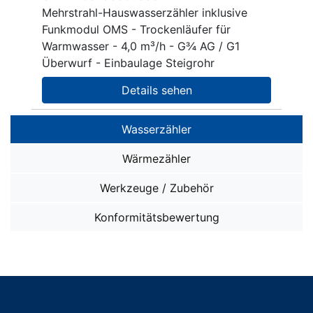
Mehrstrahl-Hauswasserzähler inklusive
Funkmodul OMS - Trockenläufer für
Warmwasser - 4,0 m³/h - G¾ AG / G1
Überwurf - Einbaulage Steigrohr
Details sehen
Wasserzähler
Wasserzähler SMART i OMS
Wärmezähler
Wasserzähler SMART M
Wärmezähler SMART W OMS
Werkzeuge / Zubehör
Ventil-Installationen
Wärmezähler ohne Funk
sonstiges ZUBEHÖR
Konformitätsbewertung
Unterputz-Installationen: Miniblöcke
ZUBEHÖR für alle Wärmezähler
Fernablesung
Aufputz-/Unterputz-Installationen: Traversen
System Splitwärmezähler
ZUBEHÖR Miniblöcke/Traversen