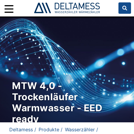
MTW 4,0 -
Trockenläufer
Warmwasser - EED
ready
Deltamess /
Produkte /
Wasserzähler /