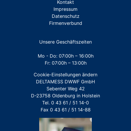
Kontakt
ZUBEHÖR Messkapsel TKS
Impressum
Datenschutz
ZUBEHÖR Messkapsel KOAX G2
Firmenverbund
ZUBEHÖR Unterputz- und Aufputz-Installationen
ZUBEHÖR Werkzeuge
Unsere Geschäftszeiten
Mehrstrahl-Hauswasserzähler
Mo - Do: 07:00h – 16:00h
Fr: 07:00h – 13:00h
Großwasserzähler
Cookie-Einstellungen ändern
Für FREMDFABRIKATE: Wasserzähler für Austausch-
DELTAMESS DWWF GmbH
und Erstinstallation
Sebenter Weg 42
D-23758 Oldenburg in Holstein
Tel. 0 43 61 / 51 14-0
Fax 0 43 61 / 51 14-88