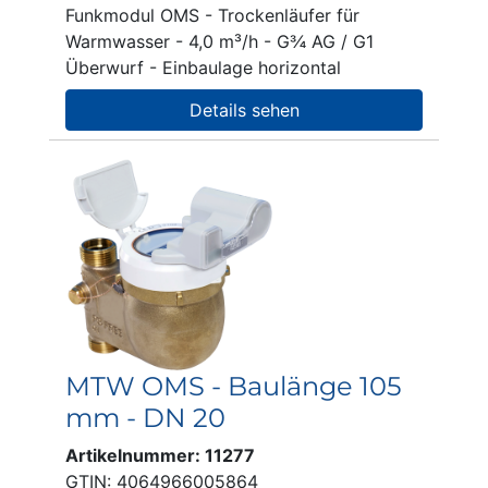
Funkmodul OMS - Trockenläufer für
Warmwasser - 4,0 m³/h - G¾ AG / G1
Überwurf - Einbaulage horizontal
Details sehen
MTW OMS - Baulänge 105
mm - DN 20
Artikelnummer: 11277
GTIN: 4064966005864